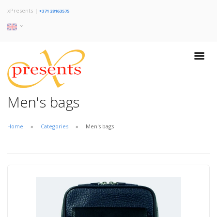
xPresents
|
+371 28163575
Men's bags
Home
Categories
Men's bags