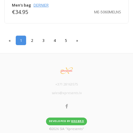
Men's bag
DERNIER
€34.95
ME-5060MELNS
«
1
2
3
4
5
»
+371 28163575
sales@xpresents.lv
DEVELOPED BY
BROBRO
©
2026
SIA "Xpresents"